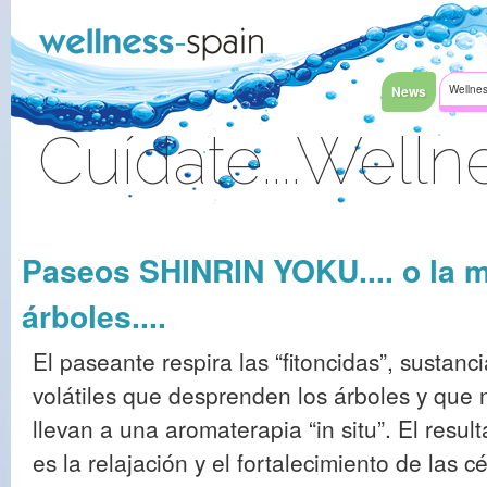
Faixa clara ao índice
News
Wellnes
Cuídate....Welln
Sinal Dentro
Paseos SHINRIN YOKU.... o la m
árboles....
El paseante respira las “fitoncidas”, sustanc
volátiles que desprenden los árboles y que 
llevan a una aromaterapia “in situ”. El resul
es la relajación y el fortalecimiento de las c