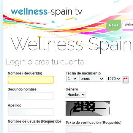
Saltar al contenido
News
Welln
Wellness Spai
Acceder
Login o crea tu cuenta
Nombre
(Requerido)
Fecha de nacimiento
Segundo nombre
Género
Apellido
Nombre de usuario
(Requerido)
Texto de verificación
(Requerido)