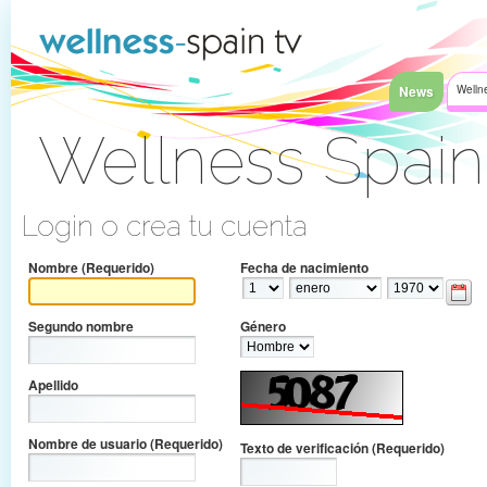
Saltar al contenido
News
Welln
Wellness Spai
Acceder
Login o crea tu cuenta
Nombre
(Requerido)
Fecha de nacimiento
Segundo nombre
Género
Apellido
Nombre de usuario
(Requerido)
Texto de verificación
(Requerido)