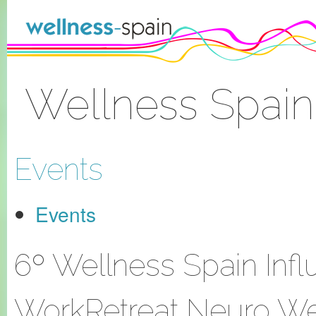
Skip to Content
Wellness Spain
Sign In
Events
Events
6º Wellness Spain Infl
WorkRetreat Neuro W