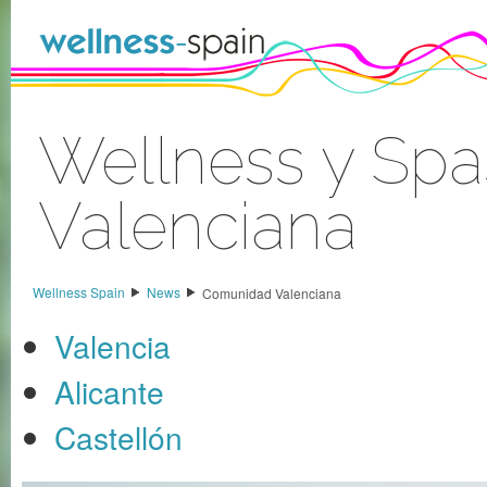
Skip to Content
Wellness y Sp
Valenciana
Sign In
Wellness Spain
News
Comunidad Valenciana
Valencia
Alicante
Castellón