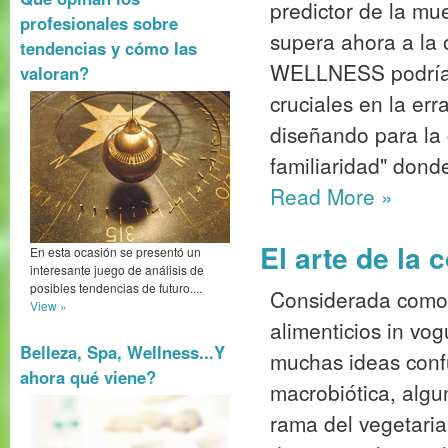
predictor de la mu
profesionales sobre
supera ahora a la
tendencias y cómo las
WELLNESS podrían
valoran?
cruciales en la er
diseñando para la
familiaridad" donde
Read More
»
El arte de la 
En esta ocasión se presentó un
interesante juego de análisis de
posibles tendencias de futuro....
Considerada como
View »
alimenticios in vog
Belleza, Spa, Wellness...Y
muchas ideas confu
ahora qué viene?
macrobiótica, alg
rama del vegetaria