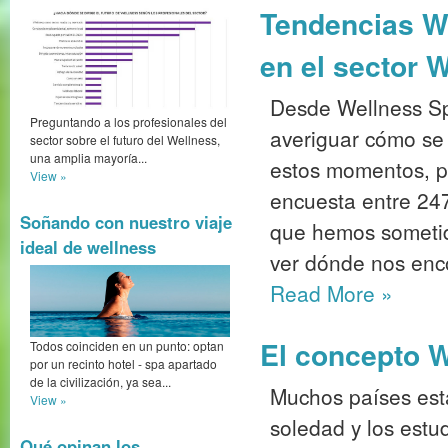
Tendencias We
en el sector 
Desde Wellness S
Preguntando a los profesionales del
averiguar cómo se
sector sobre el futuro del Wellness,
una amplia mayoría...
estos momentos, p
View »
encuesta entre 247
Soñando con nuestro viaje
que hemos sometido
ideal de wellness
ver dónde nos enc
Read More
»
El concepto W
Todos coinciden en un punto: optan
por un recinto hotel - spa apartado
de la civilización, ya sea...
Muchos países est
View »
soledad y los est
Qué opinan los