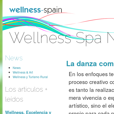
Skip to Content
Wellness Spa 
Sign In
News
La danza como
News
Wellness & Art
En los enfoques te
Wellness y Turismo Rural
proceso creativo c
Los articulos +
es tanto la realiza
mera vivencia o ex
leídos
artístico, sino el 
Wellness, Excelencia y
propio para cada p