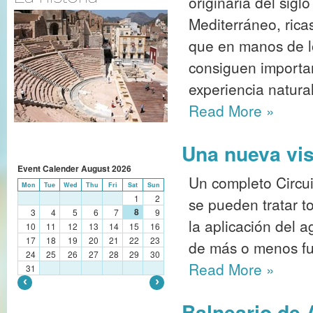
originaria del sigl
Mediterráneo, rica
que en manos de l
consiguen importan
experiencia natura
Read More
»
Una nueva vis
Event Calender
August
2026
Un completo Circu
Mon
Tue
Wed
Thu
Fri
Sat
Sun
1
2
se pueden tratar t
8
3
4
5
6
7
9
la aplicación del a
10
11
12
13
14
15
16
17
18
19
20
21
22
23
de más o menos fue
24
25
26
27
28
29
30
Read More
»
31
Balneario de 