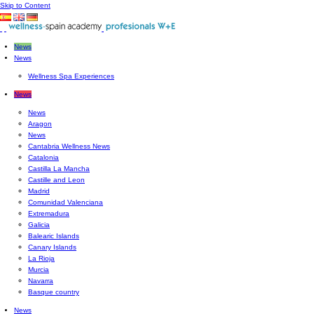
Skip to Content
News
News
Wellness Spa Experiences
News
News
Aragon
News
Cantabria Wellness News
Catalonia
Castilla La Mancha
Castille and Leon
Madrid
Comunidad Valenciana
Extremadura
Galicia
Balearic Islands
Canary Islands
La Rioja
Murcia
Navarra
Basque country
News