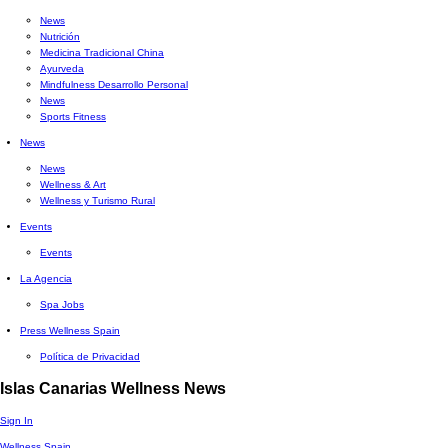
News
Nutrición
Medicina Tradicional China
Ayurveda
Mindfulness Desarrollo Personal
News
Sports Fitness
News
News
Wellness & Art
Wellness y Turismo Rural
Events
Events
La Agencia
Spa Jobs
Press Wellness Spain
Política de Privacidad
Islas Canarias Wellness News
Sign In
Wellness Spain