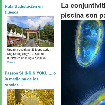
La conjuntiviti
Ruta Budista-Zen en
Huesca
piscina son p
Una ruta espiritual: El Monasterio
Dag Shang Kagyü. El Centro
Budista es un refugio espiritual...
View »
Paseos SHINRIN YOKU.... o
la medicina de los
árboles....