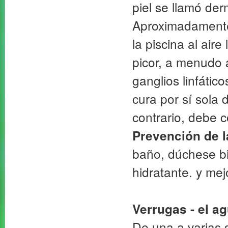
piel se llamó der
Aproximadamente 
la piscina al air
picor, a menudo 
ganglios linfático
cura por sí sola
contrario, debe 
Prevención de l
baño, dúchese bi
hidratante. y mej
Verrugas - el ag
De una a varias 