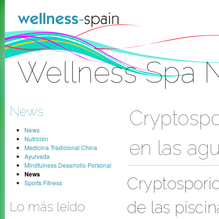
Skip to Content
Wellness Spa 
Sign In
News
Cryptospo
News
Nutrición
en las agu
Medicina Tradicional China
Ayurveda
Mindfulness Desarrollo Personal
News
Cryptosporid
Sports Fitness
de las piscin
Lo más leído