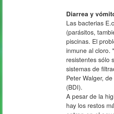
Diarrea y vómi
Las bacterias E.c
(parásitos, tamb
piscinas. El prob
inmune al cloro. 
resistentes sólo 
sistemas de filtr
Peter Walger, de
(BDI).
A pesar de la hi
hay los restos m