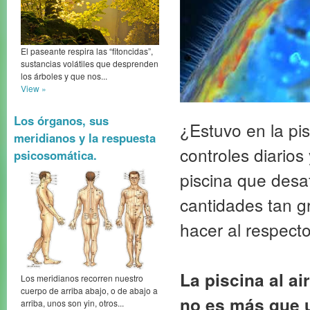
El paseante respira las “fitoncidas”,
sustancias volátiles que desprenden
los árboles y que nos...
View »
Los órganos, sus
¿Estuvo en la pi
meridianos y la respuesta
controles diarios
psicosomática.
piscina que desa
cantidades tan 
hacer al respecto
La piscina al ai
Los meridianos recorren nuestro
cuerpo de arriba abajo, o de abajo a
no es más que 
arriba, unos son yin, otros...