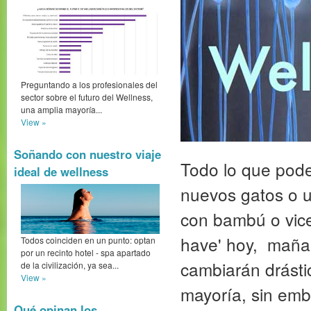
Preguntando a los profesionales del
sector sobre el futuro del Wellness,
una amplia mayoría...
View »
Soñando con nuestro viaje
Todo lo que podem
ideal de wellness
nuevos gatos o 
con bambú o vice
have' hoy, maña
Todos coinciden en un punto: optan
por un recinto hotel - spa apartado
cambiarán drásti
de la civilización, ya sea...
View »
mayoría, sin emb
Qué opinan los