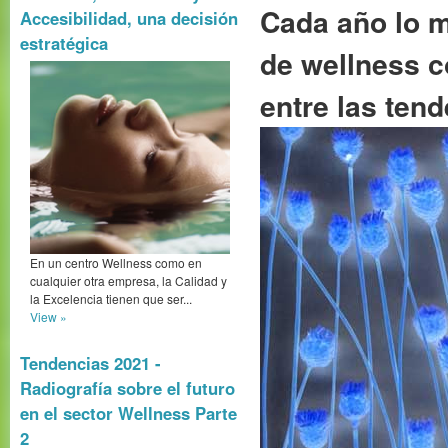
Cada año lo m
Accesibilidad, una decisión
estratégica
de wellness c
entre las ten
En un centro Wellness como en
cualquier otra empresa, la Calidad y
la Excelencia tienen que ser...
View »
Tendencias 2021 -
Radiografía sobre el futuro
en el sector Wellness Parte
2