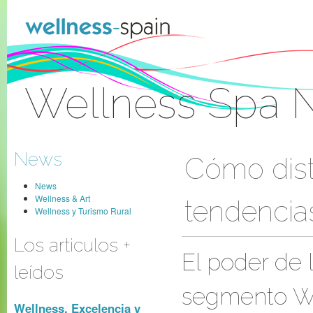
Skip to Content
Wellness Spa 
Sign In
News
Cómo disti
News
Wellness & Art
tendencia
Wellness y Turismo Rural
Los articulos +
El poder de 
leídos
segmento We
Wellness, Excelencia y