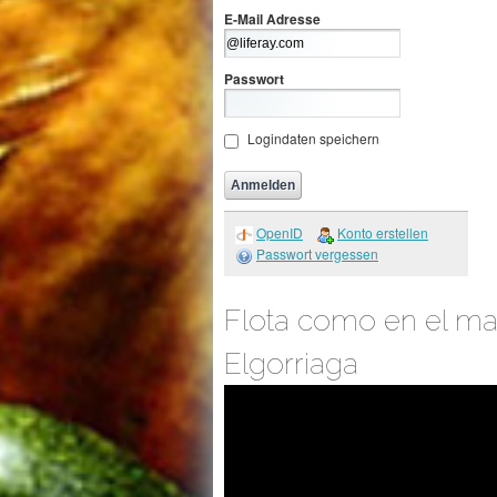
E-Mail Adresse
Passwort
Logindaten speichern
OpenID
Konto erstellen
Passwort vergessen
Flota como en el ma
Elgorriaga