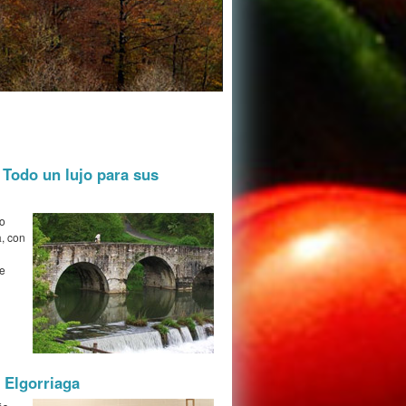
 Todo un lujo para sus
co
, con
de
 Elgorriaga