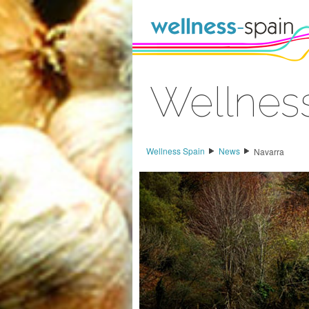
Zum Inhalt wechseln
Wellnes
Anmelden
Wellness Spain
News
Navarra