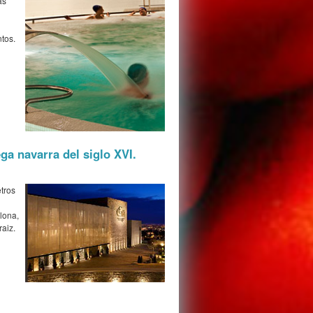
ás
tos.
ga navarra del siglo XVI.
tros
lona,
raiz.