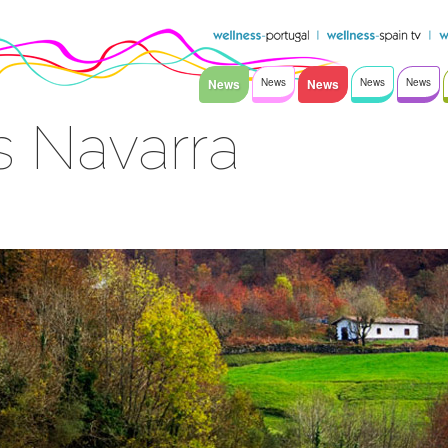
News
News
News
News
News
s Navarra