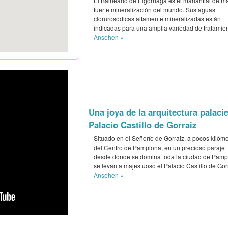
El Balneario de Elgorriaga es el manantial de m
fuerte mineralización del mundo. Sus aguas
clorurosódicas altamente mineralizadas están
indicadas para una amplia variedad de tratamien
Ansehen »
Una joya de la arquitectura palacie
Palacio Castillo de Gorraiz
Situado en el Señorío de Gorraiz, a pocos kilóme
del Centro de Pamplona, en un precioso paraje
desde donde se domina toda la ciudad de Pamp
se levanta majestuoso el Palacio Castillo de Gor
Ansehen »