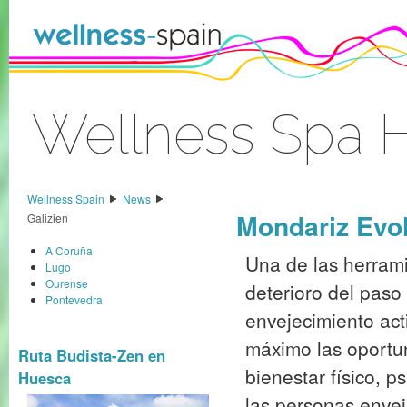
Zum Inhalt wechseln
Wellness Spa H
Anmelden
Wellness Spain
News
Mondariz Evol
Galizien
A Coruña
Una de las herrami
Lugo
Ourense
deterioro del paso
Pontevedra
envejecimiento act
máximo las oportu
Ruta Budista-Zen en
bienestar físico, p
Huesca
las personas envej