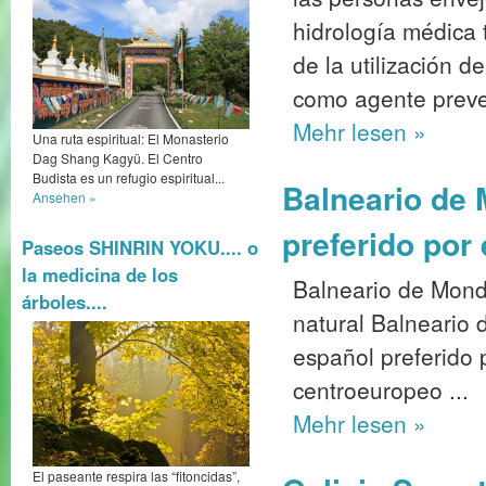
hidrología médica 
de la utilización 
como agente preven
Mehr
lesen »
Una ruta espiritual: El Monasterio
Dag Shang Kagyü. El Centro
Budista es un refugio espiritual...
Balneario de 
Ansehen »
preferido por
Paseos SHINRIN YOKU.... o
la medicina de los
Balneario de Monda
árboles....
natural Balneario 
español preferido 
centroeuropeo ...
Mehr
lesen »
El paseante respira las “fitoncidas”,