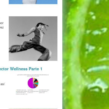
o
por
vez
ector Wellness Parte 1
 así