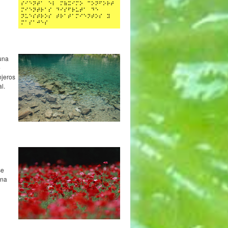
 una
e
njeros
l.
se
una