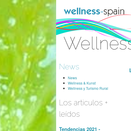
Zum Inhalt wechseln
Wellnes
Anmelden
News
News
Wellness & Kunst
Wellness y Turismo Rural
Los articulos +
leídos
Tendencias 2021 -