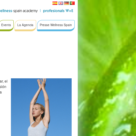
Events
La Agencia
Presse Wellness Spain
r, el
sión
ra