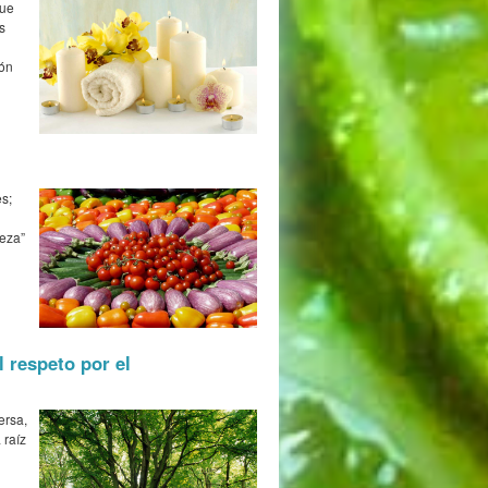
que
s
ión
s;
ieza”
 respeto por el
ersa,
 raíz