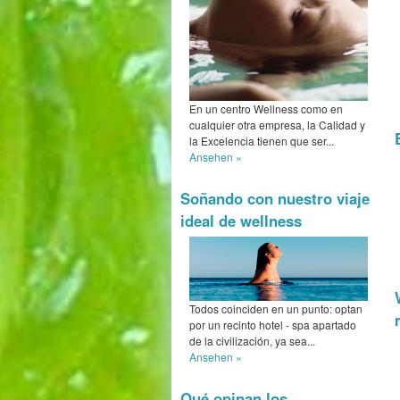
En un centro Wellness como en
cualquier otra empresa, la Calidad y
la Excelencia tienen que ser...
Ansehen »
Soñando con nuestro viaje
ideal de wellness
Todos coinciden en un punto: optan
por un recinto hotel - spa apartado
de la civilización, ya sea...
Ansehen »
Qué opinan los