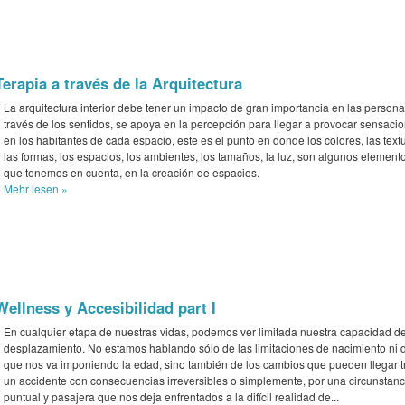
Terapia a través de la Arquitectura
La arquitectura interior debe tener un impacto de gran importancia en las persona
través de los sentidos, se apoya en la percepción para llegar a provocar sensaci
en los habitantes de cada espacio, este es el punto en donde los colores, las text
las formas, los espacios, los ambientes, los tamaños, la luz, son algunos element
que tenemos en cuenta, en la creación de espacios.
Mehr
lesen »
Wellness y Accesibilidad part I
En cualquier etapa de nuestras vidas, podemos ver limitada nuestra capacidad d
desplazamiento. No estamos hablando sólo de las limitaciones de nacimiento ni d
que nos va imponiendo la edad, sino también de los cambios que pueden llegar t
un accidente con consecuencias irreversibles o simplemente, por una circunstanc
puntual y pasajera que nos deja enfrentados a la difícil realidad de...