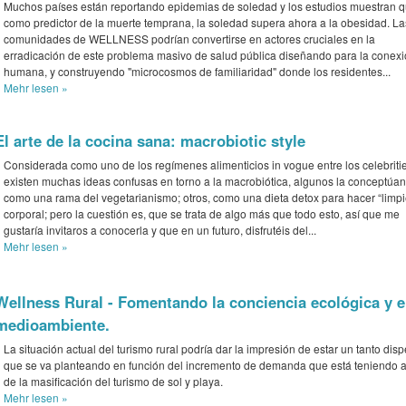
Muchos países están reportando epidemias de soledad y los estudios muestran 
como predictor de la muerte temprana, la soledad supera ahora a la obesidad. La
comunidades de WELLNESS podrían convertirse en actores cruciales en la
erradicación de este problema masivo de salud pública diseñando para la conex
humana, y construyendo "microcosmos de familiaridad" donde los residentes...
Mehr
lesen »
El arte de la cocina sana: macrobiotic style
Considerada como uno de los regímenes alimenticios in vogue entre los celebritie
existen muchas ideas confusas en torno a la macrobiótica, algunos la conceptúan
como una rama del vegetarianismo; otros, como una dieta detox para hacer “limp
corporal; pero la cuestión es, que se trata de algo más que todo esto, así que me
gustaría invitaros a conocerla y que en un futuro, disfrutéis del...
Mehr
lesen »
Wellness Rural - Fomentando la conciencia ecológica y el
medioambiente.
La situación actual del turismo rural podría dar la impresión de estar un tanto disp
que se va planteando en función del incremento de demanda que está teniendo a
de la masificación del turismo de sol y playa.
Mehr
lesen »