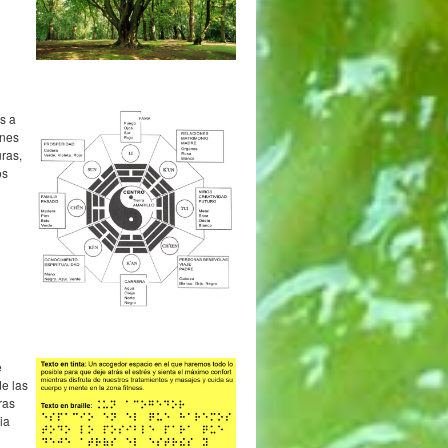
s a
ones
uras,
os
e
e las
ras
ia