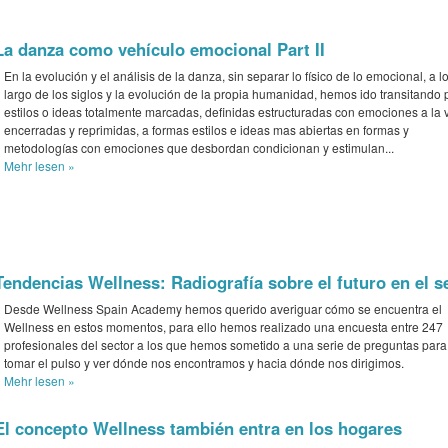
La danza como vehículo emocional Part II
En la evolución y el análisis de la danza, sin separar lo físico de lo emocional, a l
largo de los siglos y la evolución de la propia humanidad, hemos ido transitando 
estilos o ideas totalmente marcadas, definidas estructuradas con emociones a la 
encerradas y reprimidas, a formas estilos e ideas mas abiertas en formas y
metodologías con emociones que desbordan condicionan y estimulan...
Mehr
lesen »
Tendencias Wellness: Radiografía sobre el futuro en el s
Desde Wellness Spain Academy hemos querido averiguar cómo se encuentra el
Wellness en estos momentos, para ello hemos realizado una encuesta entre 247
profesionales del sector a los que hemos sometido a una serie de preguntas para
tomar el pulso y ver dónde nos encontramos y hacia dónde nos dirigimos.
Mehr
lesen »
El concepto Wellness también entra en los hogares