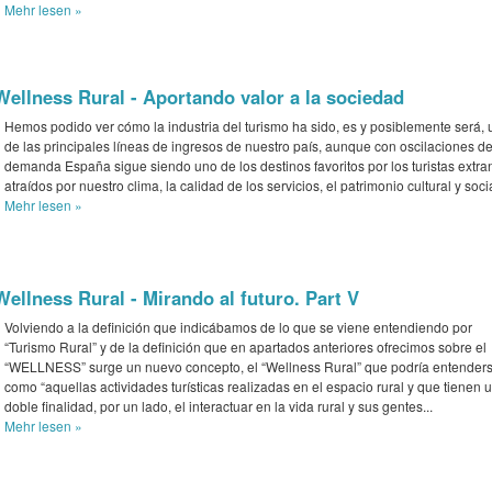
Mehr
lesen »
Wellness Rural - Aportando valor a la sociedad
Hemos podido ver cómo la industria del turismo ha sido, es y posiblemente será,
de las principales líneas de ingresos de nuestro país, aunque con oscilaciones d
demanda España sigue siendo uno de los destinos favoritos por los turistas extra
atraídos por nuestro clima, la calidad de los servicios, el patrimonio cultural y socia
Mehr
lesen »
Wellness Rural - Mirando al futuro. Part V
Volviendo a la definición que indicábamos de lo que se viene entendiendo por
“Turismo Rural” y de la definición que en apartados anteriores ofrecimos sobre el
“WELLNESS” surge un nuevo concepto, el “Wellness Rural” que podría entender
como “aquellas actividades turísticas realizadas en el espacio rural y que tienen 
doble finalidad, por un lado, el interactuar en la vida rural y sus gentes...
Mehr
lesen »