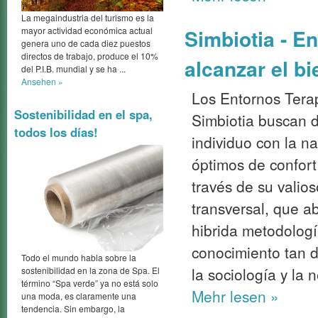
La megaindustria del turismo es la
Simbiotia - E
mayor actividad económica actual
genera uno de cada diez puestos
directos de trabajo, produce el 10%
alcanzar el bi
del P.I.B. mundial y se ha ...
Ansehen »
Los Entornos Terap
Sostenibilidad en el spa,
Simbiotia buscan d
todos los días!
individuo con la n
óptimos de confort 
través de su valios
transversal, que a
hibrida metodolog
conocimiento tan di
Todo el mundo habla sobre la
la sociología y la 
sostenibilidad en la zona de Spa. El
término “Spa verde” ya no está solo
Mehr
lesen »
una moda, es claramente una
tendencia. Sin embargo, la