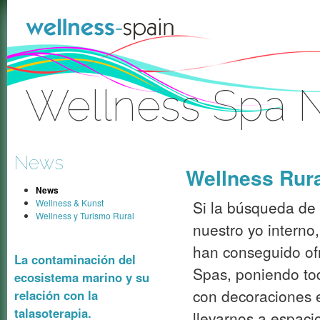
Zum Inhalt wechseln
Wellness Spa 
Anmelden
News
Wellness Rura
News
Wellness & Kunst
Si la búsqueda de
Wellness y Turismo Rural
nuestro yo interno
han conseguido ofr
La contaminación del
Spas, poniendo to
ecosistema marino y su
con decoraciones 
relación con la
talasoterapia.
llevarnos a espac