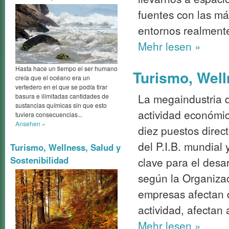
fuentes con las m
entornos realment
Mehr
lesen »
Hasta hace un tiempo el ser humano
Turismo, Well
creía que el océano era un
vertedero en el que se podía tirar
La megaindustria d
basura e ilimitadas cantidades de
sustancias químicas sin que esto
actividad económi
tuviera consecuencias...
Ansehen »
diez puestos direc
del P.I.B. mundial
Turismo, Wellness, Salud y
Sostenibilidad
clave para el desa
según la Organiza
empresas afectan 
actividad, afectan
Mehr
lesen »